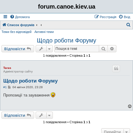
forum.canoe.kiev.ua
Допомога
Реєстрація
Вхід
Список форумів
Теми без відповідей
Активні теми
о
Щодо роботи Форуму
у
Пошук
Розшире
Відповісти
к
1 повідомлення • Сторінка
1
з
1
Taras
Адміністратор сайту
Щодо роботи Форуму
П
#1
04 квітня 2020, 23:28
о
в
Пропозиції та зауваження
і
д
о
м
л
Відповісти
е
н
1 повідомлення • Сторінка
1
з
1
н
я
Перейти