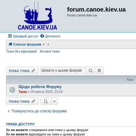
forum.canoe.kiev.ua
forum.canoe.kiev.ua
Швидкий доступ
Допомога
Список форумів
Теми без відповідей
Активні теми
Пошук
Розширений по
Нова тема
Тем
Щодо роботи Форуму
Taras
»
04 квітня 2020, 23:28
Нова тема
Повернутись до списку форумів
ПРАВА ДОСТУПУ
Ви
не можете
створювати нові теми у цьому форумі
Ви
не можете
відповідати на теми у цьому форумі