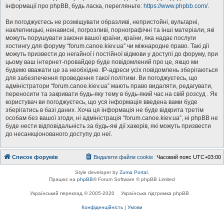
інформації про phpBB, будь ласка, перегляньте:
https://www.phpbb.com/
.
Ви погоджуєтесь не розміщувати образливі, непристойні, вульгарні,
наклепницькі, ненависні, погрозливі, порнографічні та інші матеріали, які
можуть порушувати закони вашої країни, країни, яка надає послуги
хостингу для форуму “forum.canoe.kiev.ua” чи міжнародне право. Такі дії
можуть призвести до негайної і постійної відмови у доступі до форуму, при
цьому ваш інтернет-провайдер буде повідомлений про це, якщо ми
будемо вважати це за необхідне. IP-адреси усіх повідомлень зберігаються
для забезпечення проведення такої політики. Ви погоджуєтесь, що
адміністратори “forum.canoe.kiev.ua” мають право видаляти, редагувати,
переносити та закривати будь-яку тему в будь-який час на свій розсуд . Як
користувач ви погоджуєтесь, що уся інформація введена вами буде
зберігатись в базі даних. Хоча ця інформація не буде відкрита третім
особам без вашої згоди, ні адміністрація “forum.canoe.kiev.ua”, ні phpBB не
буде нести відповідальність за будь-які дії хакерів, які можуть призвести
до несанкціонованого доступу до неї.
Список форумів
Видалити файли cookie
Часовий пояс
UTC+03:00
Style developer by
Zuma Portal
,
Працює на
phpBB
® Forum Software © phpBB Limited
Український переклад © 2005-2020
Українська підтримка phpBB
Конфіденційність
|
Умови