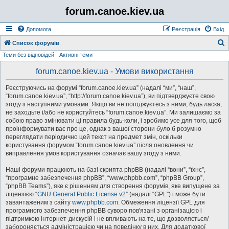
forum.canoe.kiev.ua
Допомога
Реєстрація
Вхід
Список форумів
Теми без відповідей
Активні теми
о
forum.canoe.kiev.ua - Умови використання
у
Реєструючись на форумі “forum.canoe.kiev.ua” (надалі “ми”, “наш”,
к
“forum.canoe.kiev.ua”, “http://forum.canoe.kiev.ua”), ви підтверджуєте свою
згоду з наступними умовами. Якщо ви не погоджуєтесь з ними, будь ласка,
не заходьте і/або не користуйтесь “forum.canoe.kiev.ua”. Ми залишаємо за
собою право змінювати ці правила будь-коли, і зробимо усе для того, щоб
проінформувати вас про це, однак з вашої сторони було б розумно
переглядати періодично цей текст на предмет змін, оскільки
користування форумом “forum.canoe.kiev.ua” після оновлення чи
виправлення умов користування означає вашу згоду з ними.
Наші форуми працюють на базі скрипта phpBB (надалі “вони”, “їхнє”,
“програмне забезпечення phpBB”, “www.phpbb.com”, “phpBB Group”,
“phpBB Teams”), яке є рішенням для створення форумів, яке випущене за
ліцензією “
GNU General Public License v2
” (надалі “GPL”) і може бути
завантаженим з сайту
www.phpbb.com
. Обмеження ліцензії GPL для
програмного забезпечення phpBB суворо пов'язані з організацією і
підтримкою інтернет-дискусій і не впливають на те, що дозволяється/
забороняється адміністрацією чи на поведінку в них. Для додаткової