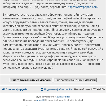
забороняється адміністрацією чи на поведінку в них. Для додаткової
інформації про phpBB, будь ласка, перегляньте:
https://www.phpbb.com/
.
Ви погоджуєтесь не розміщувати образливі, непристойні, вульгарні,
наклепницькі, ненависні, погрозливі, порнографічні та інші матеріали, які
можуть порушувати закони вашої країни, країни, яка надає послуги
хостингу для форуму “forum.canoe.kiev.ua” чи міжнародне право. Такі дії
можуть призвести до негайної і постійної відмови у доступі до форуму, при
цьому ваш інтернет-провайдер буде повідомлений про це, якщо ми
будемо вважати це за необхідне. IP-адреси усіх повідомлень зберігаються
для забезпечення проведення такої політики. Ви погоджуєтесь, що
адміністратори “forum.canoe.kiev.ua” мають право видаляти, редагувати,
переносити та закривати будь-яку тему в будь-який час на свій розсуд . Як
користувач ви погоджуєтесь, що уся інформація введена вами буде
зберігатись в базі даних. Хоча ця інформація не буде відкрита третім
особам без вашої згоди, ні адміністрація “forum.canoe.kiev.ua”, ні phpBB не
буде нести відповідальність за будь-які дії хакерів, які можуть призвести
до несанкціонованого доступу до неї.
Список форумів
Видалити файли cookie
Часовий пояс
UTC+03:00
Style developer by
Zuma Portal
,
Працює на
phpBB
® Forum Software © phpBB Limited