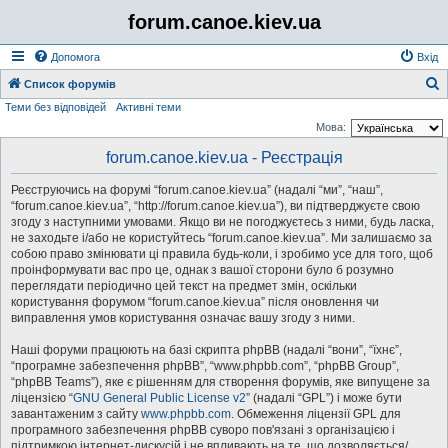
forum.canoe.kiev.ua
Допомога
Вхід
Список форумів
Теми без відповідей
Активні теми
о
Мова:
forum.canoe.kiev.ua - Реєстрація
у
к
Реєструючись на форумі “forum.canoe.kiev.ua” (надалі “ми”, “наш”,
“forum.canoe.kiev.ua”, “http://forum.canoe.kiev.ua”), ви підтверджуєте свою
згоду з наступними умовами. Якщо ви не погоджуєтесь з ними, будь ласка,
не заходьте і/або не користуйтесь “forum.canoe.kiev.ua”. Ми залишаємо за
собою право змінювати ці правила будь-коли, і зробимо усе для того, щоб
проінформувати вас про це, однак з вашої сторони було б розумно
переглядати періодично цей текст на предмет змін, оскільки
користування форумом “forum.canoe.kiev.ua” після оновлення чи
виправлення умов користування означає вашу згоду з ними.
Наші форуми працюють на базі скрипта phpBB (надалі “вони”, “їхнє”,
“програмне забезпечення phpBB”, “www.phpbb.com”, “phpBB Group”,
“phpBB Teams”), яке є рішенням для створення форумів, яке випущене за
ліцензією “
GNU General Public License v2
” (надалі “GPL”) і може бути
завантаженим з сайту
www.phpbb.com
. Обмеження ліцензії GPL для
програмного забезпечення phpBB суворо пов'язані з організацією і
підтримкою інтернет-дискусій і не впливають на те, що дозволяється/