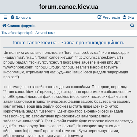
forum.canoe.kiev.ua
Допомога
Реєстрація
Вхід
Список форумів
Теми без відповідей
Активні теми
о
forum.canoe.kiev.ua - Заява про конфіденційність
у
Ця політика детально пояснює, як “forum.canoe.kiev.ua” і його підрозділи
к
(надалі “ми”, “наш”, “forum.canoe.kiev.ua”, “http://forum.canoe.kiev.ua”) і
phpBB (надалі “вони”, “їх”, “їхнє”, “Програмне забезпечення phpBB”,
“www.phpbb.com”, “phpBB Group”, “phpBB Teams”) використовують
інформацію, отриману під час будь-якої вашої сесії (надалі “інформація
про вас”).
Інформація про вас збирається двома способами. По перше, перегляд
“forum.canoe.kiev.ua” призведе до створення програмним забезпеченням
phpBB деякої кількості файлів cookies (невеликих текстових файлів, які
завантажуються в папку тимчасових файлів вашого браузера на вашому
комп'ютері. Перші два файли cookies містять лише ідентифікатор
користувача (надалі “user-id”) і ідентифікатор анонімної сесії (надалі
“session-id”), які автоматично присвоюються вам програмним
забезпеченням phpBB. Третій файл cookie буде створено після перегляду
однієї з тем форуму “forum.canoe.kiev.ua”, він використовується для
зберігання інформації про те, які теми вже були переглянуті вами,
збільшуючи зручність користування форумом.