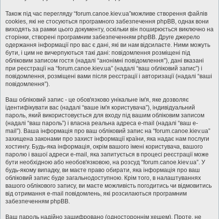
Також під час перегляду “forum.canoe.kiev.ua”можливе створення файлів
cookies, які не стосуються програмного забезпечення phpBB, однак вони
виходять за рамки цього документу, оскільки він поширюється виключно на
сторінки, створені програмним забезпеченням phpBB. Друге джерело
одержання інформації про вас є дані, які ви нам відсилаєте. Ними можуть
бути, і цим не вичерпуються такі дані: повідомлення розміщені під
обліковим записом гостя (надалі “анонімні повідомлення”), дані вказані
при реєстрації на “forum.canoe.kiev.ua” (надалі “ваш обліковий запис”) і
повідомлення, розміщені вами після реєстрації і авторизації (надалі “ваші
повідомлення”).
Ваш обліковий запис - це обов'язково унікальне ім'я, яке дозволяє
ідентифікувати вас (надалі “ваше ім'я користувача”), індивідуальний
пароль, який використовується для входу під вашим обліковим записом
(надалі “ваш пароль”) і власна реальна адреса e-mail (надалі “ваш e-
mail”). Ваша інформація про ваш обліковий запис на “forum.canoe.kiev.ua”
захищена законами про захист інформації країни, яка надає нам послуги
хостингу. Будь-яка інформація, окрім вашого імені користувача, вашого
паролю і вашої адреси e-mail, яка запитується в процесі реєстрації може
бути необхідною або необов'язковою, на розсуд “forum.canoe.kiev.ua”. У
будь-якому випадку, ви маєте право обирати, яка інформація про ваш
обліковий запис буде загальнодоступною. Крім того, в налаштуваннях
вашого облікового запису, ви маєте можливість погодитись чи відмовитись
від отримання e-mail повідомлень, які розсилаються програмним
забезпеченням phpBB.
Ваш пароль надійно зашифровано (одностороннім хешем). Проте, не