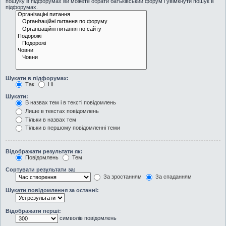
пошуку в підфорумах ви можете обрати батьківський форум і увімкнути пошук в
підфорумах.
Шукати в підфорумах:
Так
Ні
Шукати:
В назвах тем і в тексті повідомлень
Лише в текстах повідомлень
Тільки в назвах тем
Тільки в першому повідомленні теми
Відображати результати як:
Повідомлень
Тем
Сортувати результати за:
За зростанням
За спаданням
Шукати повідомлення за останні:
Відображати перші:
символів повідомлень