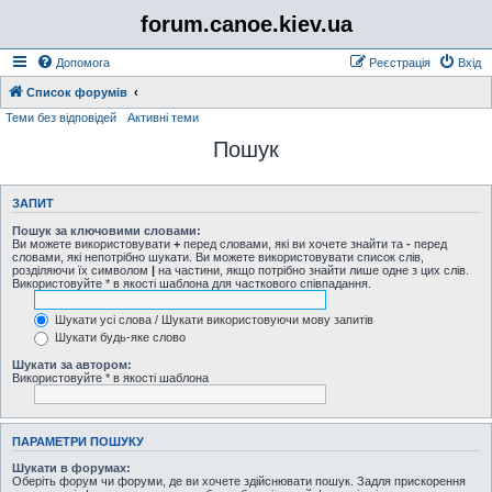
forum.canoe.kiev.ua
Допомога
Реєстрація
Вхід
Список форумів
Теми без відповідей
Активні теми
Пошук
ЗАПИТ
Пошук за ключовими словами:
Ви можете використовувати
+
перед словами, які ви хочете знайти та
-
перед
словами, які непотрібно шукати. Ви можете використовувати список слів,
розділяючи їх символом
|
на частини, якщо потрібно знайти лише одне з цих слів.
Використовуйте * в якості шаблона для часткового співпадання.
Шукати усі слова / Шукати використовуючи мову запитів
Шукати будь-яке слово
Шукати за автором:
Використовуйте * в якості шаблона
ПАРАМЕТРИ ПОШУКУ
Шукати в форумах:
Оберіть форум чи форуми, де ви хочете здійснювати пошук. Задля прискорення