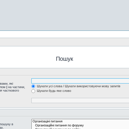
Пошук
вами, які
Шукати усі слова / Шукати використовуючи мову запитів
волом
|
на частини,
ля часткового
Шукати будь-яке слово
 пошуку в
ах.