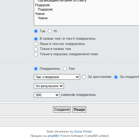
Так
Ні
В назвах тем і в тексті повідомлень
Лише в текстах повідомлень
Тільки в назвах тем
Тільки в першому повідомленні теми
Повідомлень
Тем
За зростанням
За спаданн
символів повідомлень
Style developer by
Zuma Portal
,
Працює на
phpBB
® Forum Software © phpBB Limited