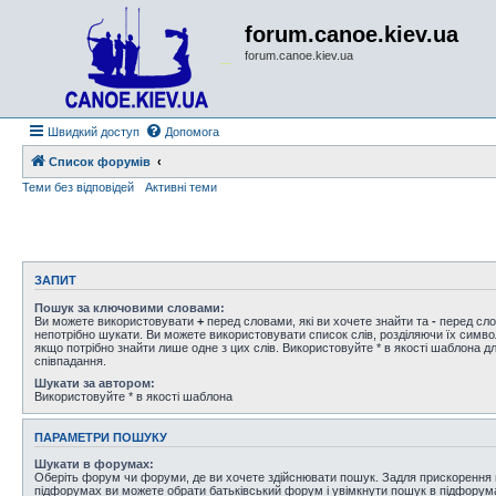
forum.canoe.kiev.ua
forum.canoe.kiev.ua
Швидкий доступ
Допомога
Список форумів
Теми без відповідей
Активні теми
ЗАПИТ
Пошук за ключовими словами:
Ви можете використовувати
+
перед словами, які ви хочете знайти та
-
перед сло
непотрібно шукати. Ви можете використовувати список слів, розділяючи їх сим
якщо потрібно знайти лише одне з цих слів. Використовуйте * в якості шаблона д
співпадання.
Шукати за автором:
Використовуйте * в якості шаблона
ПАРАМЕТРИ ПОШУКУ
Шукати в форумах:
Оберіть форум чи форуми, де ви хочете здійснювати пошук. Задля прискорення
підфорумах ви можете обрати батьківський форум і увімкнути пошук в підфорум